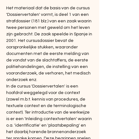
Het materiaal dat de basis van de cursus 
'Dossiervertalen' vormt, is deel 1 van een 
strafdossier (181 blz.) van een zaak waarin 
twee personen met geweld om het leven 
zijn gebracht. De zaak speelde in Spanje in 
2001. Het cursusdossier bevat de 
oorspronkelijke stukken, waaronder 
documenten met de eerste melding van 
de vondst van de slachtoffers, de eerste 
politiehandelingen, de instelling van een 
vooronderzoek, de verhoren, het medisch 
onderzoek enz.
In de cursus 'Dossiervertalen' is een 
hoofdrol weggelegd voor de context 
(zowel m.b.t. kennis van procedures, de 
textuele context en de terminologische 
context). Ter introductie van de werkwijze 
is er een 'Inleiding contextvertalen' waarin 
o.a. 'identificatie' en 'plaatsbepaling' en 
het daarbij horende bronnenonderzoek 
ter sprake komen. Deze begrippen spelen 