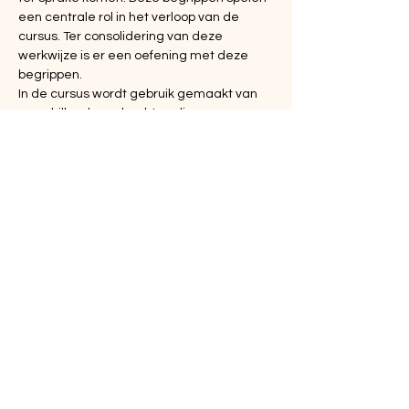
een centrale rol in het verloop van de 
cursus. Ter consolidering van deze 
werkwijze is er een oefening met deze 
begrippen.
In de cursus wordt gebruik gemaakt van 
verschillende opdrachten die…
Meer weergeven
Deel dit evenement
MasterTolken BV
Zuiderhoofdstraat 151
1561 AK Krommenie