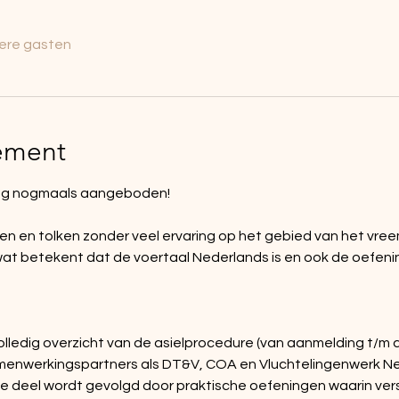
ere gasten
ement
ing nogmaals aangeboden!
n en tolken zonder veel ervaring op het gebied van het vree
 wat betekent dat de voertaal Nederlands is en ook de oefeni
ledig overzicht van de asielprocedure (van aanmelding t/m d
amenwerkingspartners als DT&V, COA en Vluchtelingenwerk N
e deel wordt gevolgd door praktische oefeningen waarin vers