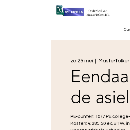
​Onderdeel van
MasterTolken B.V.
Cu
zo 25 mei
  |  
MasterTolken
Eendaa
de asie
PE-punten: 10 (7 PE college-
Kosten: € 285,50 ex. BTW, in