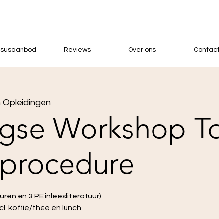
rsusaanbod
Reviews
Over ons
Contac
 Opleidingen
gse Workshop To
lprocedure
uren en 3 PE inleesliteratuur)
cl. koffie/thee en lunch