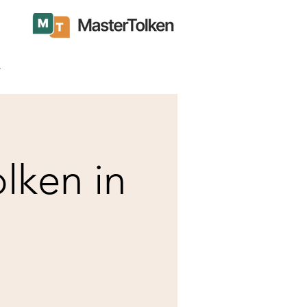
t
lken in