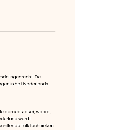
mdelingenrecht. De 
ngen in het Nederlands 
e beroepsfase), waarbij 
ederland wordt 
chillende tolktechnieken 