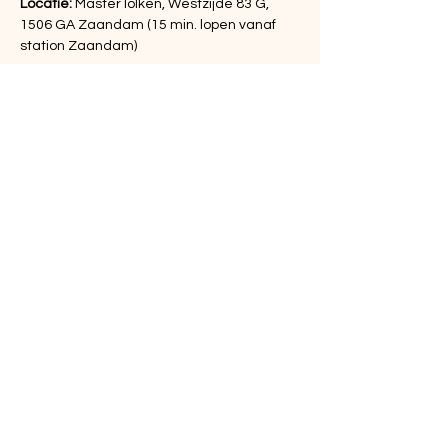
Locatie: 
MasterTolken, Westzijde 83 G, 
1506 GA Zaandam (15 min. lopen vanaf 
station Zaandam)
Meer weergeven
Deel dit evenement
MasterTolken BV
Zuiderhoofdstraat 151
1561 AK Krommenie
Bel ons voor vragen op:
075 204 70 16