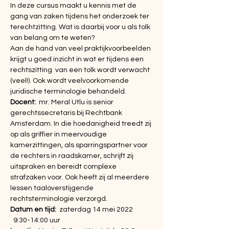
In deze cursus maakt u kennis met de 
gang van zaken tijdens het onderzoek ter 
terechtzitting. Wat is daarbij voor u als tolk 
van belang om te weten? 
Aan de hand van veel praktijkvoorbeelden 
krijgt u goed inzicht in wat er tijdens een 
rechtszitting  van een tolk wordt verwacht 
(veel!). Ook wordt veelvoorkomende 
juridische terminologie behandeld.
Docent:  
mr. Meral Utlu is senior 
gerechtssecretaris bij Rechtbank 
Amsterdam. In die hoedanigheid treedt zij 
op als griffier in meervoudige 
kamerzittingen, als sparringspartner voor 
de rechters in raadskamer, schrijft zij 
uitspraken en bereidt complexe 
strafzaken voor. Ook heeft zij al meerdere 
lessen taaloverstijgende 
rechtsterminologie verzorgd.
Datum en tijd:  
zaterdag 14 mei 2022 
  9:30-14:00 uur