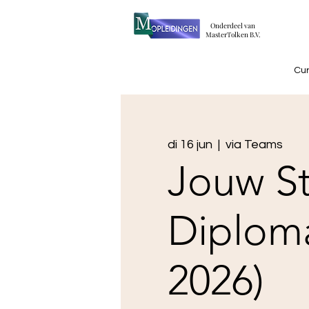
​Onderdeel van
MasterTolken B.V.
Cu
di 16 jun
  |  
via Teams
Jouw St
Diploma 
2026)