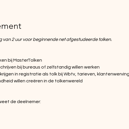
ement
ng van 2 uur voor beginnende net afgestudeerde tolken.
en bij MasterTolken
nschrijven bij bureaus of zelfstandig willen werken
 krijgen in registratie als tolk bij Wbtv, tarieven, klantenwervi
heid willen creëren in de tolkenwereld
weet de deelnemer: