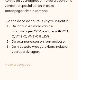
kennis en vaardigheden te verdiepen en u 
verder te specialiseren in deze 
beroepsgerichte examens.
Tijdens deze dagcursus krijgt u inzicht in:
De inhoud en vorm van de 
vrachtwagen CCV-examens (RVM1-
C, VM2-C, VM3-C & LZV).
De exameneisen en terminologie.
De nieuwste vraagstukken, inclusief 
voorbeeldvragen.
Meer weergeven
Deel dit evenement