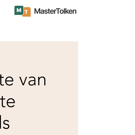
t
kte van
te
ls