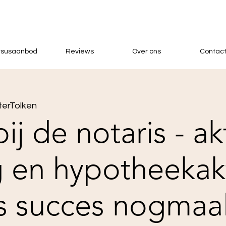
rsusaanbod
Reviews
Over ons
Contac
erTolken
ij de notaris - a
g en hypotheekak
s succes nogmaa