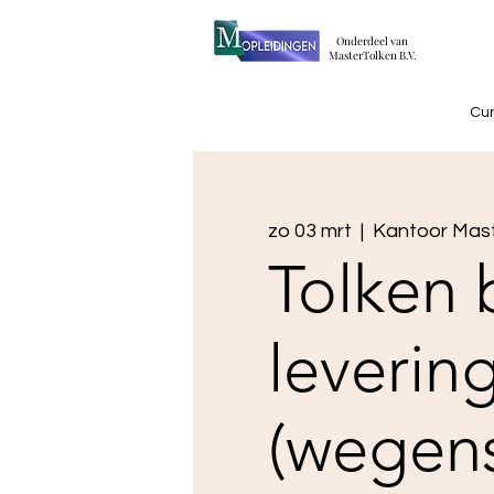
​Onderdeel van
MasterTolken B.V.
Cu
zo 03 mrt
  |  
Kantoor Mast
Tolken b
leverin
(wegen