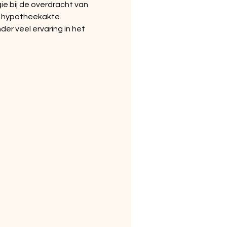
e bij de overdracht van 
n hypotheekakte.
er veel ervaring in het 