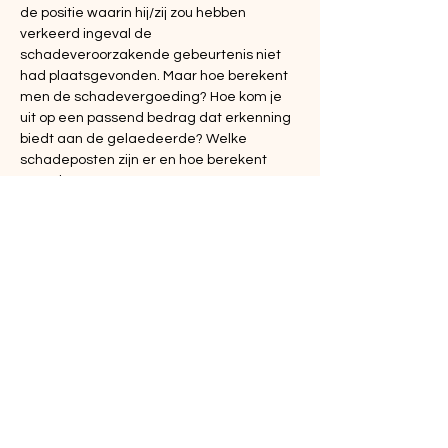
de positie waarin hij/zij zou hebben 
verkeerd ingeval de 
schadeveroorzakende gebeurtenis niet 
had plaatsgevonden. Maar hoe berekent 
men de schadevergoeding? Hoe kom je 
uit op een passend bedrag dat erkenning 
biedt aan de gelaedeerde? Welke 
schadeposten zijn er en hoe berekent 
men deze?
Het…
Meer weergeven
Deel dit evenement