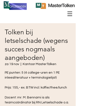
Tolken bij
letselschade (wegens
succes nogmaals
aangeboden)
za 19 nov
  |  
Kantoor MasterTolken
PE punten: 5 (4 college-uren en 1 PE
inleesliteratuur + terminologielijst)
Prijs: 155,- ex. BTW incl. koffie/thee/lunch
Docent: mr. M. Bennami is als
teamcoördinator bij RN Letselschade o.a.