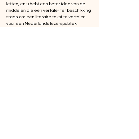
letten, en u hebt een beter idee van de 
middelen die een vertaler ter beschikking 
staan om een literaire tekst te vertalen 
voor een Nederlands lezerspubliek.
Meer weergeven
Deel dit evenement
MasterTolken BV
Zuiderhoofdstraat 151
1561 AK Krommenie
Bel ons voor vragen op:
075 204 70 16