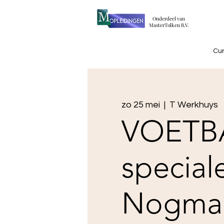
​Onderdeel van
MasterTolken B.V.
Cu
zo 25 mei
  |  
T Werkhuys
VOETB
special
Nogmaa