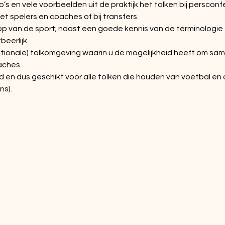
o’s en vele voorbeelden uit de praktijk het tolken bij persconfe
met spelers en coaches of bij transfers.
op van de sport; naast een goede kennis van de terminologie
beerlijk.
tionale) tolkomgeving waarin u de mogelijkheid heeft om sa
aches.
d en dus geschikt voor alle tolken die houden van voetbal en d
ns).