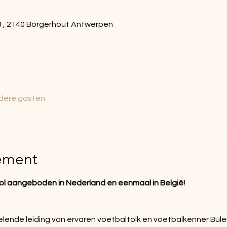
3 , 2140 Borgerhout Antwerpen
dere gasten
ement
l aangeboden in Nederland en eenmaal in België!
lende leiding van ervaren voetbaltolk en voetbalkenner Bülent