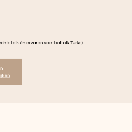
echtstolk én ervaren voetbaltolk Turks)
en
ijken