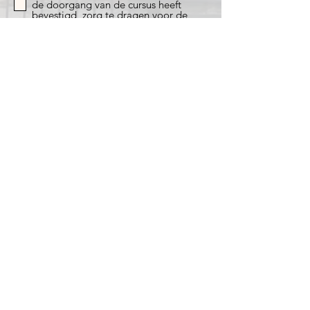
de doorgang van de cursus heeft
bevestigd, zorg te dragen voor de
volledige betaling van het lesgeld
Ik ga akkoord met de algemene
voorwaarden
Submit
MasterTolken BV
Zuiderhoofdstraat 151
1561 AK Krommenie
Bel ons voor vragen op:
075 204 70 16
Of mail ons via:
bijscholing@mastertolken.nl