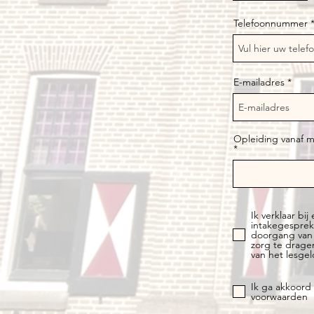
Telefoonnummer
E-mailadres
Opleiding vanaf m
Ik verklaar bij
intakegesprek
doorgang van 
zorg te drage
van het lesgel
Ik ga akkoor
voorwaarden