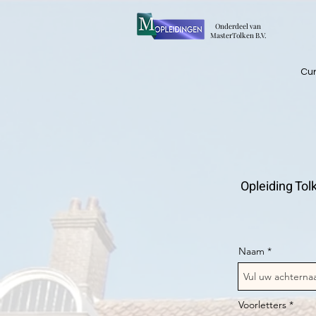
​Onderdeel van
MasterTolken B.V.
Cu
Opleiding To
Naam
Voorletters