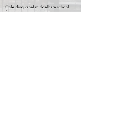
Opleiding vanaf middelbare school
Ik verklaar bij een positief advies n.a.v.
het intakegesprek en als MasterTolken
de doorgang van de cursus heeft
bevestigd, zorg te dragen voor de
volledige betaling van het lesgeld
MasterTolken BV
Zuiderhoofdstraat 151
1561 AK Krommenie
Bel ons voor vragen op:
075 204 70 16
Of mail ons via:
bijscholing@mastertolken.nl