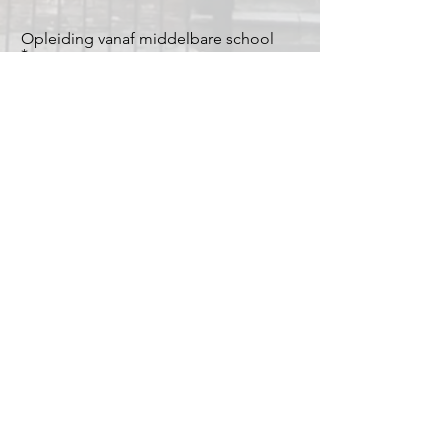
Opleiding vanaf middelbare school
Ik verklaar bij een positief advies n.a.v.
het intakegesprek en als MasterTolken
de doorgang van de cursus heeft
bevestigd, zorg te dragen voor de
volledige betaling van het lesgeld
MasterTolken BV
Zuiderhoofdstraat 151
1561 AK Krommenie
Bel ons voor vragen op:
075 204 70 16
Of mail ons via: